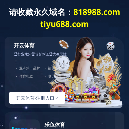
华体会网页版
网站华体会网页版-华体会(中国)
您现在位置：
网站华体会网页版-华体会(中国)
>
华体会网页版
>
下属公司动态
华体会网页版
通知公告