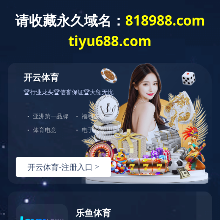
华体会网页版
网站华体会网页版-华体会(中国)
您现在位置：
网站华体会网页版-华体会(中国)
>
旧栏目
>
投资
项目
>
建成项目
S256闻集至六十铺段改建工程
发布时间：2017-05-28 10:44
信息来源： 项目管理部
浏览：
3830 次