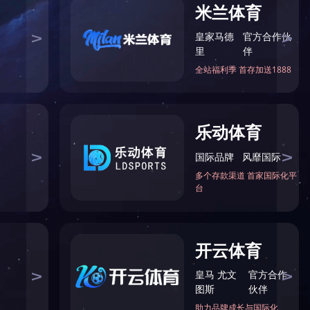
【字体大小：
大
中
小
】
技孵化中心项目公交首末站2#公交综合楼、
质量、观感质量、工程资料、工程报建手续
顶部
打印
关闭
材料产业园铁路专用线项目建设用地获得批复