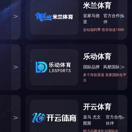
【字体大小：
大
中
小
】
交投公司党委书记、董事长王飞，交投公司总
。
措施，93区高程验收规定以及高程控制的
同志对该段路基土方施工方面的专业技术给
部署，紧盯目标、克难攻坚，以最坚决的态
量阔步迈进，并鼓励大家要团结一致、坚定