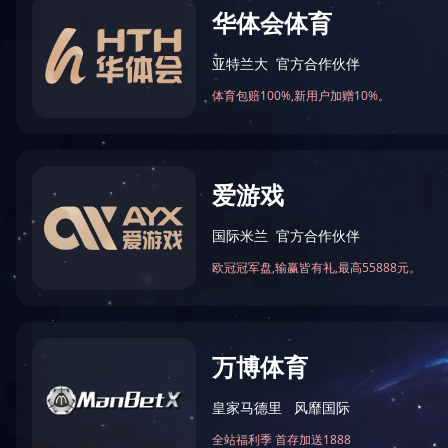
发布时间：2023-08-15 09:05
信息来源：
8月11日，徐淮阜高速公路阜阳段施工0
工、项目办主任唐项亮，项目办、总监办、
观摩会现场，观摩团观摩交流了全面的
有效措施。中心实验室就加快报验流程规定
予肯定，提出了有关建议和改进措施。
王飞要求，徐淮阜高速项目各参建单位
度、最严格的措施，埋头苦干、久久为功，
信心，积极应对各种困难挑战，确保实现徐