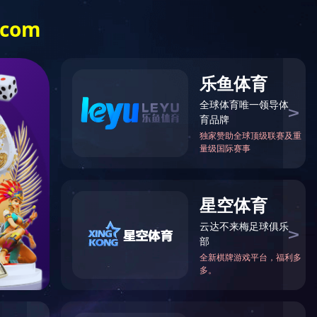
设为华体会网页版-华体会(中国)
加入收藏
网页版
政策法规
招标信息
流现场会