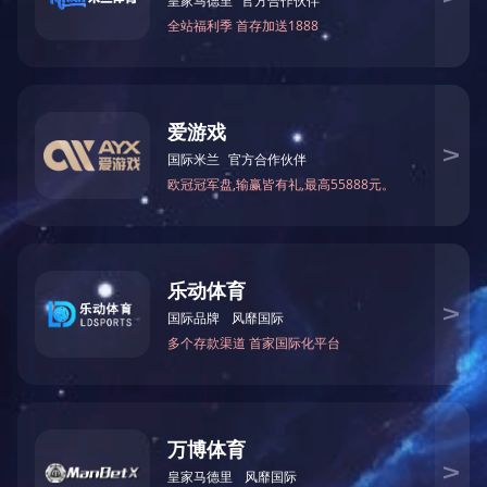
设环境奠定了理论基础。
顶部
关闭