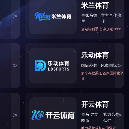
2024-03-18
2021-12-13
2021-11-24
2021-11-24
2021-10-11
2021-04-21
2020-11-18
远景目标的建议
2020-11-18
2020-11-18