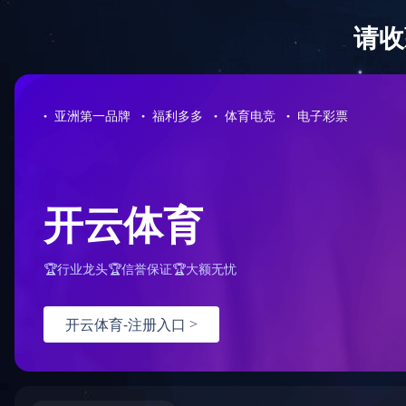
华体会网页版
欢迎访问华体会网页版-华体会(中国) ！
华体会网页版-华
交投概况
华体
体会(中国)
您现在位置：
网站华体会网页版-华体会(中国)
>
党群建
主题教
党群建设